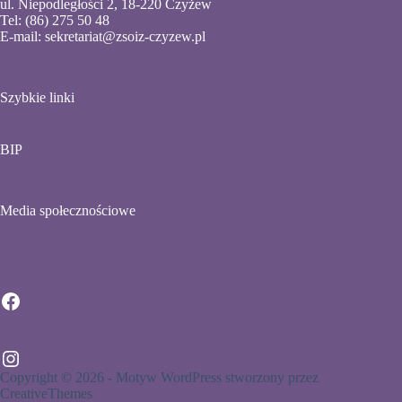
ul. Niepodległości 2, 18-220 Czyżew
Tel: (86) 275 50 48
E-mail:
sekretariat@zsoiz-czyzew.pl
Szybkie linki
BIP
Media społecznościowe
Facebook
Instagram
Copyright © 2026 - Motyw WordPress stworzony przez
CreativeThemes