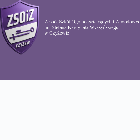
Przejdź
do
treści
Zespół Szkół Ogólnokształcących i Zawodowy
im. Stefana Kardynała Wyszyńskiego
w Czyżewie